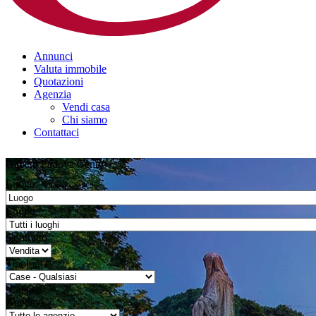
Annunci
Valuta immobile
Quotazioni
Agenzia
Vendi casa
Chi siamo
Contattaci
Gabetti Padova Centro
Luogo
Luogo
Contratto
Tipologia
Cerca
Agency