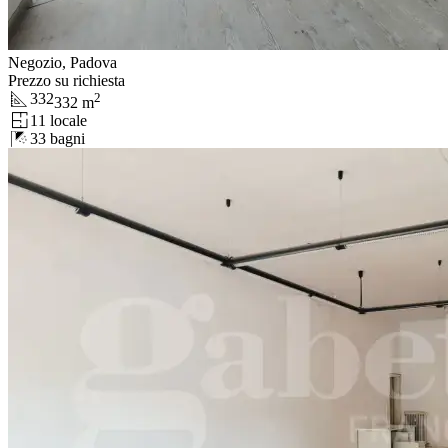
Negozio, Padova
Prezzo su richiesta
332
2
332
m
1
1
locale
3
3
bagni