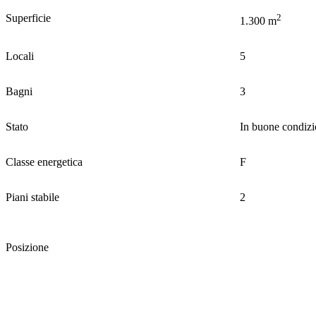
Superficie
2
1.300 m
Locali
5
Bagni
3
Stato
In buone condizi
Classe energetica
F
Piani stabile
2
Posizione