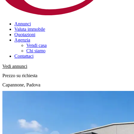
Annunci
Valuta immobile
Quotazioni
Agenzia
Vendi casa
Chi siamo
Contattaci
Vedi annunci
Prezzo su richiesta
Capannone, Padova